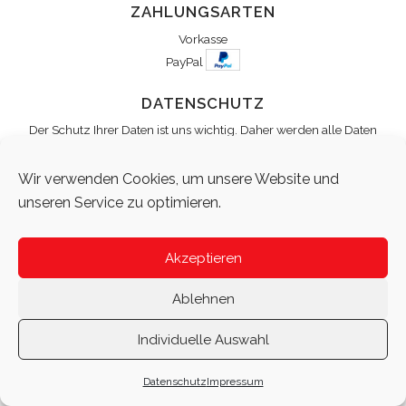
ZAHLUNGSARTEN
Vorkasse
PayPal
DATENSCHUTZ
Der Schutz Ihrer Daten ist uns wichtig. Daher werden alle Daten
verschlüsselt gespeichert. Ausführliche Informationen zum
Datenschutz können Sie unter
Datenschutz
einsehen.
Wir verwenden Cookies, um unsere Website und
unseren Service zu optimieren.
Impressum
Datenschutz
AGB
© 2026 Flexi-bag, All Rights Reserved
Akzeptieren
Ablehnen
Individuelle Auswahl
Datenschutz
Impressum